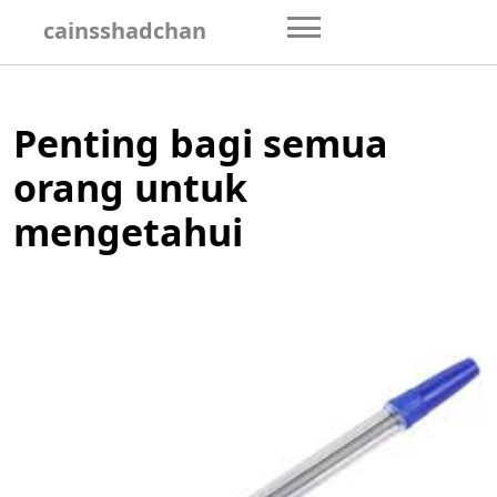
Skip
cainsshadchan
to
content
Penting bagi semua
orang untuk
mengetahui