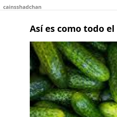
Skip
cainsshadchan
to
content
Así es como todo e